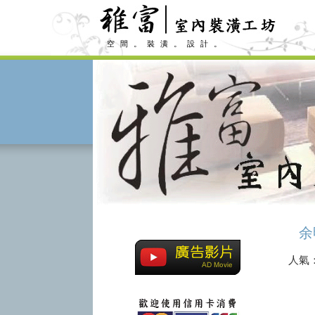
空間。裝潢。設計。
余
人氣：