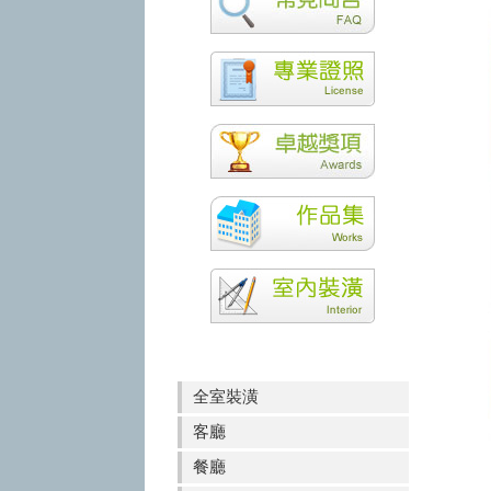
全室裝潢
客廳
餐廳