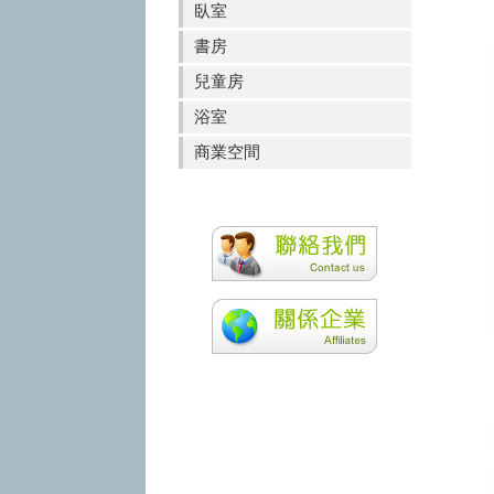
臥室
書房
兒童房
浴室
商業空間