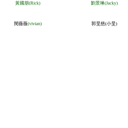
黃國朋(R
ick
)
劉景琳(Jacky)
閔薇薇
(vivian)
郭旻慈(小旻)