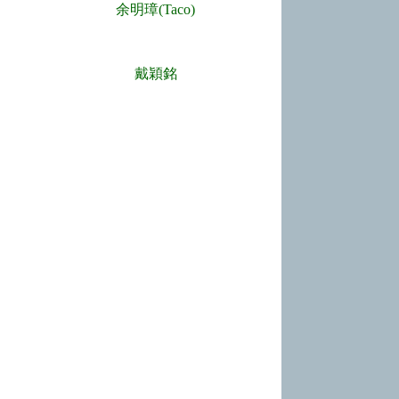
余明璋(Taco)
戴穎銘