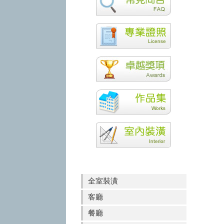
全室裝潢
客廳
餐廳