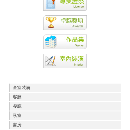
全室裝潢
客廳
餐廳
臥室
書房