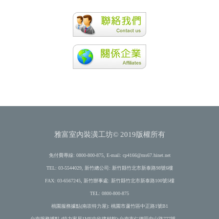
雅富室內裝潢工坊© 2019版權所有
免付費專線: 0800-800-875, E-mail:
cp4166@ms67.hinet.net
TEL: 03-5544029, 新竹總公司: 新竹縣竹北市新泰路98號6樓
FAX: 03-6567245, 新竹辦事處: 新竹縣竹北市新泰路100號5樓
TEL: 0800-800-875
桃園服務據點(南崁特力屋): 桃園市蘆竹區中正路1號B1
台南服務據點 (特力家居1MF中欣建材館):台南市仁德區中山路777號