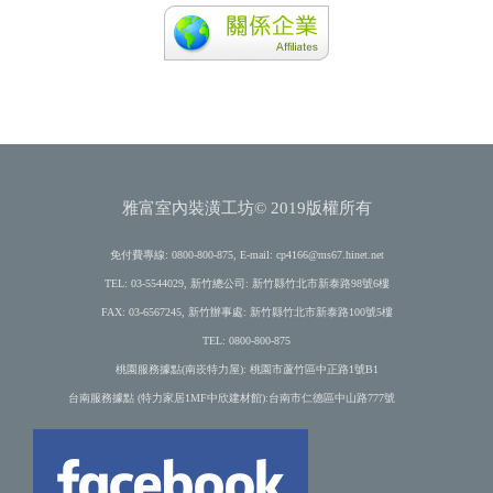
雅富室內裝潢工坊© 2019版權所有
免付費專線: 0800-800-875, E-mail:
cp4166@ms67.hinet.net
TEL: 03-5544029, 新竹總公司: 新竹縣竹北市新泰路98號6樓
FAX: 03-6567245, 新竹辦事處: 新竹縣竹北市新泰路100號5樓
TEL: 0800-800-875
桃園服務據點(南崁特力屋): 桃園市蘆竹區中正路1號B1
台南服務據點 (特力家居1MF中欣建材館):台南市仁德區中山路777號